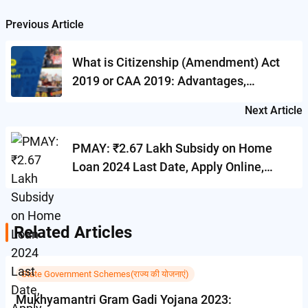
Previous Article
Post
navigation
What is Citizenship (Amendment) Act
2019 or CAA 2019: Advantages,
Disadvantages, Online Registration and
Next Article
Eligibility Rules PDF
PMAY: ₹2.67 Lakh Subsidy on Home
Loan 2024 Last Date, Apply Online,
Eligibility & Check Status
Related Articles
State Government Schemes(राज्य की योजनाएं)
Mukhyamantri Gram Gadi Yojana 2023: