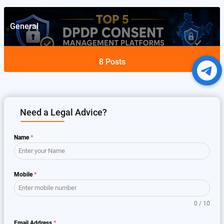
General
8
Posts
Need a Legal Advice?
Name
*
Mobile
*
0 / 10
Email Address
*