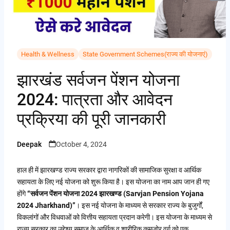
i
i
A
C
b
t
n
p
o
o
t
t
p
p
o
e
e
Health & Wellness
State Government Schemes(राज्य की योजनाएं)
y
k
r
r
झारखंड सर्वजन पेंशन योजना
L
e
i
2024: पात्रता और आवेदन
s
n
प्रक्रिया की पूरी जानकारी
t
k
Deepak
October 4, 2024
Posted
by
हाल ही में झारखण्ड राज्य सरकार द्वारा नागरिकों की सामाजिक सुरक्षा व आर्थिक
सहायता के लिए नई योजना को शुरू किया है। इस योजना का नाम आप जान ही गए
होंगे
“सर्वजन पेंशन योजना 2024 झारखण्ड (Sarvjan Pension Yojana
2024 Jharkhand)”
। इस नई योजना के माध्यम से सरकार राज्य के बुजुर्गों,
विकलांगों और विधवाओं को वित्तीय सहायता प्रदान करेगी। इस योजना के माध्यम से
राज्य सरकार का उद्देश्य समाज के आर्थिक व शारीरिक कमजोर वर्ग को एक