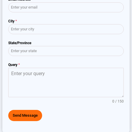
City
*
State/Province
Query
*
0 / 150
Send Message