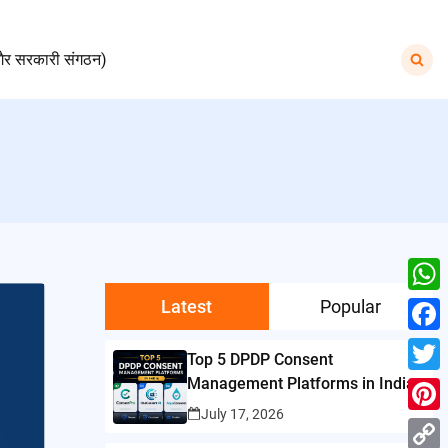
Search
ैर सरकारी संगठन)
for:
Latest
Popular
W
h
F
Top 5 DPDP Consent
a
a
Management Platforms in India
T
t
c
July 17, 2026
w
P
s
e