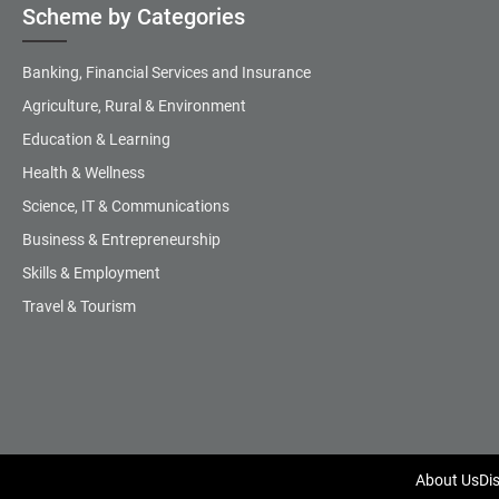
Scheme by Categories
Banking, Financial Services and Insurance
Agriculture, Rural & Environment
Education & Learning
Health & Wellness
Science, IT & Communications
Business & Entrepreneurship
Skills & Employment
Travel & Tourism
About Us
Di