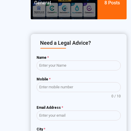
General
8
Posts
Need a Legal Advice?
Name
*
Mobile
*
0 / 10
Email Address
*
City
*