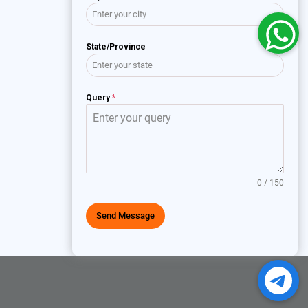
State/Province
Query
*
0 / 150
Send Message