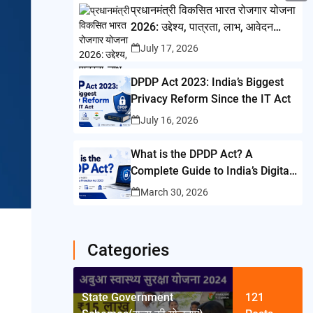
i
i
प्रधानमंत्री विकसित भारत रोजगार योजना
A
C
b
t
2026: उद्देश्य, पात्रता, लाभ, आवेदन
n
p
o
o
प्रक्रिया और पूरी जानकारी
t
July 17, 2026
t
p
p
o
e
e
y
DPDP Act 2023: India’s Biggest
k
r
r
Privacy Reform Since the IT Act
L
e
July 16, 2026
i
s
n
What is the DPDP Act? A
t
k
Complete Guide to India’s Digital
Personal Data Protection Act
March 30, 2026
2023
Categories
State Government
121