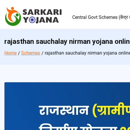
Skip
to
content
Central Govt Schemes (केंद्र 
rajasthan sauchalay nirman yojana onlin
Home
Schemes
rajasthan sauchalay nirman yojana online