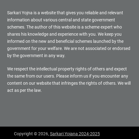
Sarkari Yojna is a website that gives you reliable and relevant
information about various central and state government
schemes. The author of this website is a scheme expert who
shares his knowledge and experience with you. We keep you
informed on the new and beneficial schemes launched by the
government for your welfare. We are not associated or endorsed
by the government in any way.
We respect the intellectual property rights of others and expect
the same from our users. Please inform us if you encounter any
content on our website that infringes the rights of others. We will
act as per the law.
Copyright © 2026,
Sarkari Yojana 2024-2025