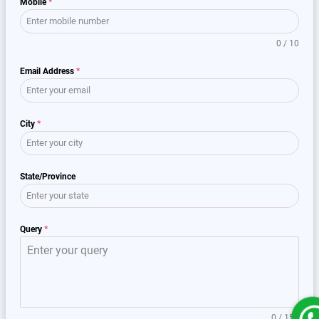
Mobile
*
0 / 10
Email Address
*
City
*
State/Province
Query
*
0 / 150