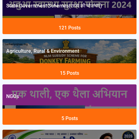
State Government Schemes(राज्य की योजनाएं)
121
Posts
Agriculture, Rural & Environment
15
Posts
NGOs
5
Posts