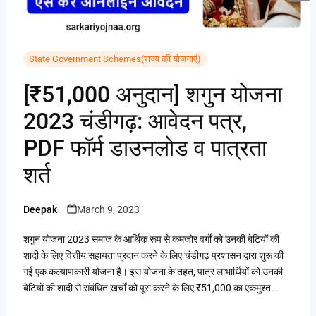
i
i
A
C
b
t
n
p
o
o
t
t
p
p
State Government Schemes(राज्य की योजनाएं)
o
e
e
y
k
[₹51,000 अनुदान] शगुन योजना
r
r
L
2023 चंडीगढ़: आवेदन पत्र,
e
i
PDF फॉर्म डाउनलोड व पात्रता
s
n
t
शर्त
k
Deepak
March 9, 2023
Posted
by
शगुन योजना 2023 समाज के आर्थिक रूप से कमजोर वर्गों को उनकी बेटियों की
शादी के लिए वित्तीय सहायता प्रदान करने के लिए चंडीगढ़ प्रशासन द्वारा शुरू की
गई एक कल्याणकारी योजना है। इस योजना के तहत, पात्र लाभार्थियों को उनकी
बेटियों की शादी से संबंधित खर्चों को पूरा करने के लिए ₹51,000 का एकमुश्त…