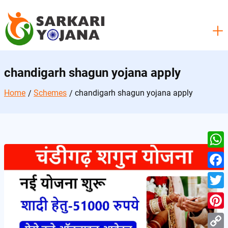
Skip
to
content
chandigarh shagun yojana apply
Home
Schemes
chandigarh shagun yojana apply
W
h
F
a
a
T
t
c
w
P
s
e