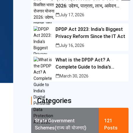
i
i
2026: उद्देश्य, पात्रता, लाभ, आवेदन
A
C
b
t
प्रक्रिया और पूरी जानकारी
n
July 17, 2026
p
o
o
t
t
p
p
o
DPDP Act 2023: India’s Biggest
e
e
y
Privacy Reform Since the IT Act
k
r
r
L
July 16, 2026
e
i
What is the DPDP Act? A
s
n
Complete Guide to India’s
t
k
Digital Personal Data
March 30, 2026
Protection Act 2023
Categories
State Government
121
Schemes(राज्य की योजनाएं)
Posts