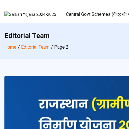
Skip
to
Central Govt Schemes (केंद्र की य
content
Editorial Team
Home
Editorial Team
Page 2