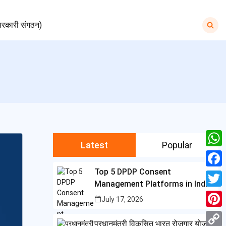
Search
रकारी संगठन)
for:
Latest
Popular
W
h
Top 5 DPDP Consent
F
Management Platforms in India
a
a
T
July 17, 2026
t
c
w
P
s
प्रधानमंत्री विकसित भारत रोजगार योजना
e